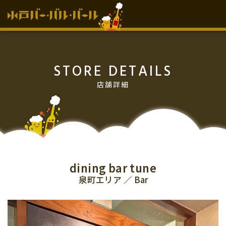
HOME
STORE DETAILS
お知らせ
店舗詳細
イベント情報
過去のイベント情報
vol.15
vol.14
チケット販売所
dining bar tune
泉町エリア ／ Bar
参加店舗
協力･協賛店