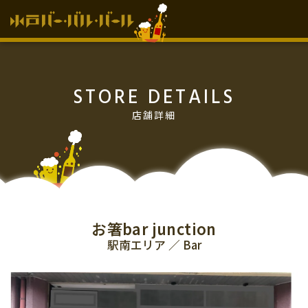
HOME
STORE DETAILS
お知らせ
店舗詳細
イベント情報
過去のイベント情報
vol.15
vol.14
チケット販売所
お箸bar junction
駅南エリア ／ Bar
参加店舗
協力･協賛店