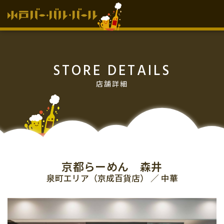
HOME
STORE DETAILS
お知らせ
店舗詳細
イベント情報
過去のイベント情報
vol.15
vol.14
チケット販売所
京都らーめん 森井
泉町エリア（京成百貨店） ／ 中華
参加店舗
協力･協賛店