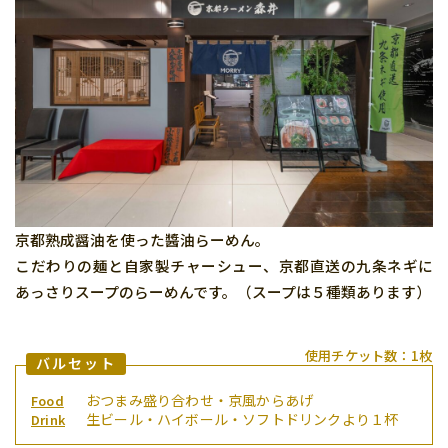
参加店舗の方へ
Q&A
お問い合わせ
プライバシーポリシー
京都熟成醤油を使った醬油らーめん。
こだわりの麺と自家製チャーシュー、京都直送の九条ネギに
あっさりスープのらーめんです。（スープは５種類あります）
使用チケット数：1枚
バルセット
おつまみ盛り合わせ・京風からあげ
Food
生ビール・ハイボール・ソフトドリンクより１杯
Drink